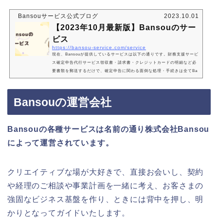
Bansouサービス公式ブログ
2023.10.01
【2023年10月最新版】Bansouのサー
ビス
https://bansou-service.com/service
現在、Bansouが提供しているサービスは以下の通りです。財務支援サービ
ス確定申告代行サービス領収書・請求書・クレジットカードの明細など必
要書類を郵送するだけで、確定申告に関わる面倒な処理・手続きは全てBa
nsouが代行するサービスです。通常であれば、書類を整理し、会計ソフト
に入力して…と面倒な確定申告があっという間に終わります。必要書類を
郵送するだけで、確定申告が完了！法務支援サービス法人設立サービス新
Bansouの運営会社
規に法人を設立したり、個人事業主の売り上げが高くなってきて、法人成
りをするときに使えるサービスです。Ba…
Bansouの各種サービスは名前の通り株式会社Bansou
によって運営されています。
クリエイティブな場が大好きで、直接お会いし、契約
や経理のご相談や事業計画を一緒に考え、お客さまの
強固なビジネス基盤を作り、ときには背中を押し、明
かりとなってガイドいたします。